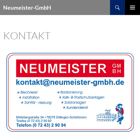
Suchen
Neumeister-GmbH
ZUM
PRIMÄR
INHALT
MENÜ
SPRINGEN
KONTAKT